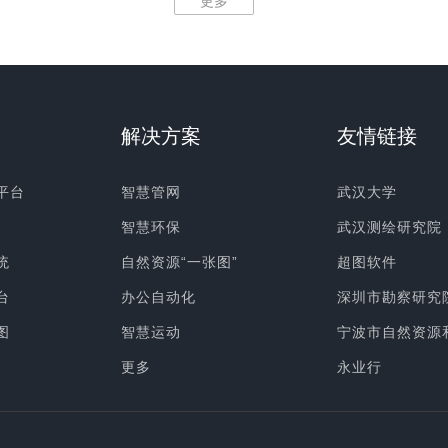
更多
解决方案
友情链接
平台
智慧管网
武汉大学
智慧环保
武汉测绘研究院
统
自然资源“一张图”
超图软件
台
办公自动化
深圳市勘察研究
图
智慧运动
宁波市自然资源
更多
永业行